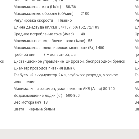
Напряжение питания (в)	24 
Максимальная тяга (Lb/кг)	80/36 
Максимальные обороты (об/мин)	2100 
Регулировка скорости	Плавно 
Длина дейдвуда (in/см)	54/137, 60/152, 72/183 
Среднее потребление тока (Ачас)	48 
Максимальное потребление тока (Ачас)	55 
Максимальная электрическая мощность (Вт)	1400 
Гребной винт	3 – лопастной, шаг 
Дистанционное управление	Цифровой, беспроводной брелок 
Дистанционное управление	Цифровой, беспроводной брелок 
Диаметр проводов питания (мм)	6 
Требуемый аккумулятор	24 в, глубокого разряда, морское 
Требу
исполнение 
ис
Минимальная рекомендумая емкость АКБ (Ачас)	80-120 
Водоизмещение лодки (кг)	600-800 
Вес мотора (кг)	18 
Цвета	черный/белый