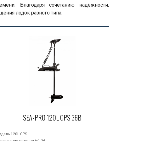
емени. Благодаря сочетанию надёжности,
ения лодок разного типа.
SEA-PRO 120L GPS 36В
Модель	120L GPS 