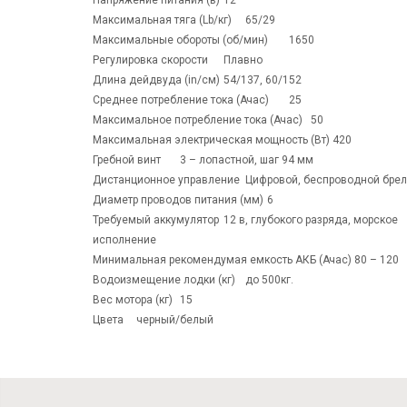
Напряжение питания (в)	12 
Максимальная тяга (Lb/кг)	65/29 
Максимальные обороты (об/мин)	1650 
Регулировка скорости	Плавно 
Длина дейдвуда (in/см)	54/137, 60/152 
Среднее потребление тока (Ачас)	25 
Максимальное потребление тока (Ачас)	50 
Максимальная электрическая мощность (Вт)	420 
Гребной винт	3 – лопастной, шаг 94 мм 
Диаметр проводов питания (мм)	6 
Требуемый аккумулятор	12 в, глубокого разряда, морское 
исполнение 
Минимальная рекомендумая емкость АКБ (Ачас)	80 – 120 
Водоизмещение лодки (кг)	до 500кг. 
Вес мотора (кг)	15 
Цвета	черный/белый