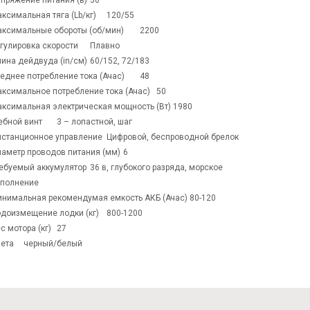
Напряжение питания (в)	36 
Максимальная тяга (Lb/кг)	120/55 
Максимальные обороты (об/мин)	2200 
Регулировка скорости	Плавно 
Длина дейдвуда (in/см)	60/152, 72/183 
Среднее потребление тока (Ачас)	48 
Максимальное потребление тока (Ачас)	50 
Максимальная электрическая мощность (Вт)	1980 
Гребной винт	3 – лопастной, шаг 
Дистанционное управление	Цифровой, беспроводной брелок 
Диаметр проводов питания (мм)	6 
емый аккумулятор	36 в, глубокого разряда, морское 
полнение 
Минимальная рекомендумая емкость АКБ (Ачас)	80-120 
Водоизмещение лодки (кг)	800-1200 
Вес мотора (кг)	27 
Цвета	черный/белый