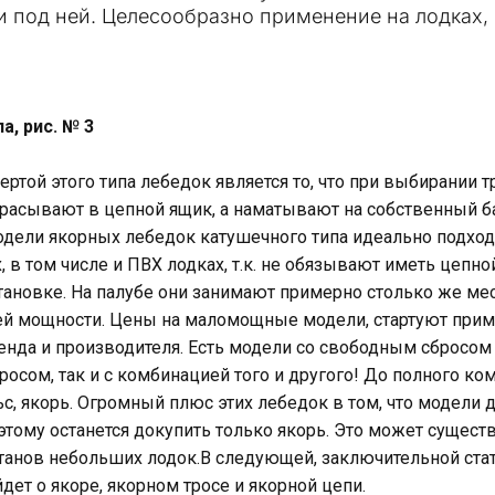
и под ней. Целесообразно применение на лодках,
, рис. № 3
ертой этого типа лебедок является то, что при выбирании т
расывают в цепной ящик, а наматывают на собственный ба
ели якорных лебедок катушечного типа идеально подход
х, в том числе и ПВХ лодках, т.к. не обязывают иметь це
тановке. На палубе они занимают примерно столько же ме
й мощности. Цены на маломощные модели, стартуют пример
енда и производителя. Есть модели со свободным сбросом 
росом, так и с комбинацией того и другого! До полного ко
ьс, якорь. Огромный плюс этих лебедок в том, что модели д
тому останется докупить только якорь. Это может сущест
танов небольших лодок.В следующей, заключительной ста
дет о якоре, якорном тросе и якорной цепи.