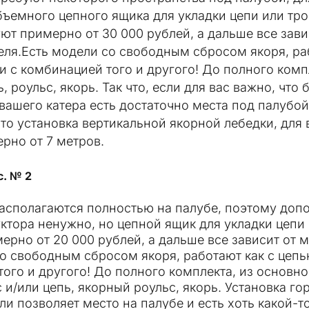
ъемного цепного ящика для укладки цепи или троса,
ют примерно от 30 000 рублей, а дальше все зави
ля.Есть модели со свободным сбросом якоря, раб
 и с комбинацией того и другого! До полного ком
, роульс, якорь. Так что, если для вас важно, что
 вашего катера есть достаточно места под палубо
 то установка вертикальной якорной лебедки, для 
рно от 7 метров.
с. № 2
располагаются полностью на палубе, поэтому доп
ктора ненужно, но цепной ящик для укладки цепи
ерно от 20 000 рублей, а дальше все зависит от 
о свободным сбросом якоря, работают как с цепью
ого и другого! До полного комплекта, из основн
с и/или цепь, якорный роульс, якорь. Установка г
ли позволяет место на палубе и есть хоть какой-