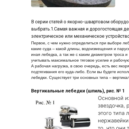
В серии статей о якорно-швартовом оборудов
выбрать.1.Самая важная и дорогостоящая д
электрическое или механическое устройство
Первое, с чем нужно определиться при выборе леб
какие суда – какой длины, водоизмещения и парусн
иная лебедка, а так же с каким диаметром троса и
учитывать максимальное тяговое усилие и рабочую
А рабочая нагрузка, в свою очередь, есть вес якор
подтягивания его куда-либо. Если вы будете испо
лебедки. Существует три основных типа – вертика
Вертикальные лебедки (шпиль), рис. № 1
Основной их
звездочка, 
этого типа 
нержавейки,
то, что они