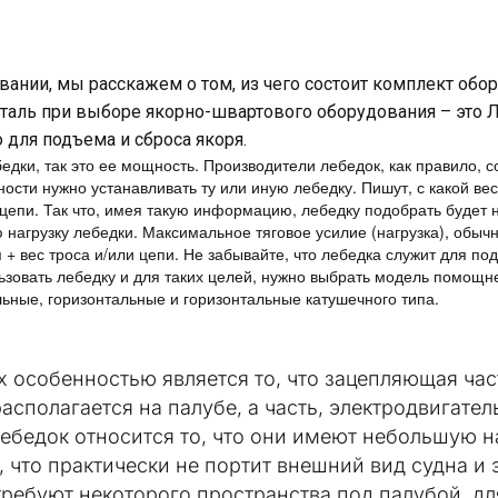
ании, мы расскажем о том, из чего состоит комплект обор
еталь при выборе якорно-швартового оборудования – это 
 для подъема и сброса якоря.
едки, так это ее мощность. Производители лебедок, как правило,
ости нужно устанавливать ту или иную лебедку. Пишут, с какой ве
 цепи. Так что, имея такую информацию, лебедку подобрать будет 
 нагрузку лебедки. Максимальное тяговое усилие (нагрузка), обычн
я + вес троса и/или цепи. Не забывайте, что лебедка служит для по
льзовать лебедку и для таких целей, нужно выбрать модель помощн
льные, горизонтальные и горизонтальные катушечного типа.
 особенностью является то, что зацепляющая час
располагается на палубе, а часть, электродвигател
лебедок относится то, что они имеют небольшую н
 что практически не портит внешний вид судна и
 требуют некоторого пространства под палубой, д