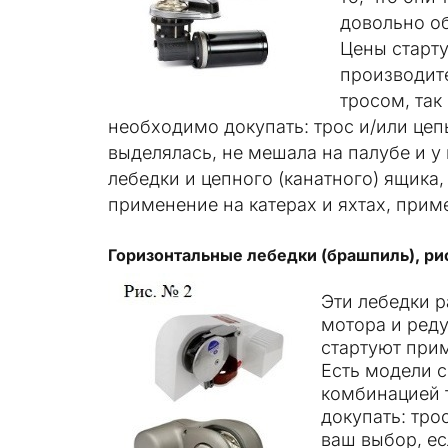
довольно об
Цены старту
производите
тросом, так
необходимо докупать: трос и/или цепь
выделялась, не мешала на палубе и у
лебедки и цепного (канатного) ящика,
применение на катерах и яхтах, приме
Горизонтальные лебедки
(брашпиль), ри
Эти лебедки 
мотора и реду
стартуют прим
Есть модели с
комбинацией т
докупать: тро
ваш выбор, ес