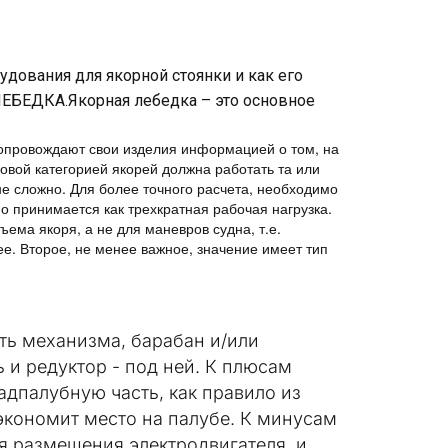
удования для якорной стоянки и как его
ЛЕБЕДКА.Якорная лебедка – это основное
 сопровождают свои изделия информацией о том, на
совой категорией якорей должна работать та или
не сложно. Для более точного расчета, необходимо
о принимается как трехкратная рабочая нагрузка.
дъема якоря, а не для маневров судна, т.е.
ее. Второе, не менее важное, значение имеет тип
ть механизма, барабан и/или
ь и редуктор - под ней. К плюсам
адпалубную часть, как правило из
 экономит место на палубе. К минусам
ля размещения электродвигателя, и