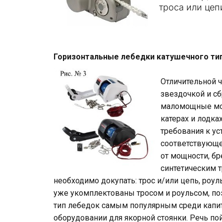
троса или цеп
Горизонтальные лебедки катушечного типа
Отличительной ч
звездочкой и сб
маломощные мод
катерах и лодка
требования к ус
соответствующе
от мощности, бр
синтетическим т
необходимо докупать: трос и/или цепь, роул
уже укомплектованы тросом и роульсом, поэ
тип лебедок самым популярным среди капи
оборудовании для якорной стоянки. Речь пой